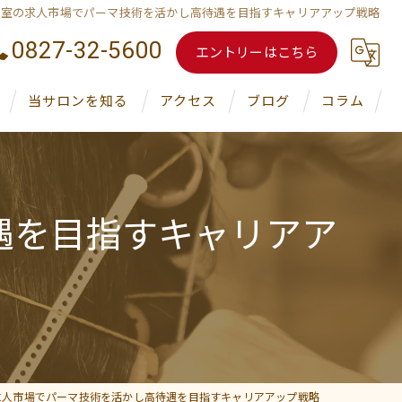
容室の求人市場でパーマ技術を活かし高待遇を目指すキャリアアップ戦略
0827-32-5600
エントリーはこちら
当サロンを知る
アクセス
ブログ
コラム
アシスタント
スタイリスト
遇を目指すキャリアア
転職
新卒
技術力
求人市場でパーマ技術を活かし高待遇を目指すキャリアアップ戦略