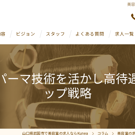
美
内容
ビジョン
スタッフ
よくある質問
求人一覧
パーマ技術を活かし高待
ップ戦略
山口県岩国市で美容室の求人ならKunea
コラム
美容室の