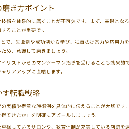
未経験でも美容室求人で輝けるパーマ技術
の磨き方ポイント
美容室求人で学べるパーマの基礎と魅力
未経験者が美容室求人でパーマを習得するコツ
マ技術を体系的に磨くことが不可欠です。まず、基礎とな
加することが重要です。
パーマ技術が未経験者の美容室求人を後押し
美容室求人で未経験から始めるパーマの強み
ことで、失敗例や成功例から学び、独自の提案力や応用力
るため、意識して磨きましょう。
将来性を高めるパーマ技術×美容室求人の戦略
パーマ技術と美容室求人で広がる将来性の秘訣
タイリストからのマンツーマン指導を受けることも効果的
美容室求人を有利に進めるパーマ技術習得戦略
キャリアアップに直結します。
将来性を左右するパーマと美容室求人の関係性
かす転職戦略
パーマ技術の磨き方で美容室求人が変わる理由
美容室求人でキャリアを伸ばすパーマ技術活用術
での実績や得意な施術例を具体的に伝えることが大切です
を得てきたか」を明確にアピールしましょう。
を重視しているサロンや、教育体制が充実している店舗を