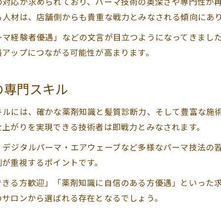
の対応が求められており、パーマ技術の奥深さや専門性が
パーマ技術を活かす美容室求人の選び方
る人材は、店舗側からも貴重な戦力とみなされる傾向にあ
美容室求人で活躍できるパーマ強化サロンとは
ーマ経験者優遇」などの文言が目立つようになってきまし
活躍できる美容室求人とパーマ専門性の関係
遇アップにつながる可能性が高まります。
パーマ技術が評価される職場の見極め方
パーマの実力を発揮できる美容室求人の特徴
の専門スキル
美容室でのキャリアアップに役立つパーマ技術
キルには、確かな薬剤知識と髪質診断力、そして豊富な施
美容室求人でキャリアアップを叶えるパーマ技術
仕上がりを実現できる技術者は即戦力とみなされます。
キャリア向上に直結するパーマスキルの習得法
、デジタルパーマ・エアウェーブなど多様なパーマ技法の
美容室求人で活かせるパーマ技術の伸ばし方
側が重視するポイントです。
パーマ技術が美容室求人で昇進を後押しする理由
できる方歓迎」「薬剤知識に自信のある方優遇」といった
キャリア形成に役立つパーマ技術の活用法
のサロンから選ばれる存在となるでしょう。
未経験から美容室求人に挑戦するパーマの魅力